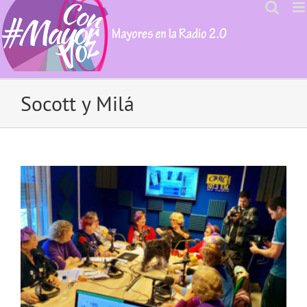
Skip
to
content
Socott y Milá