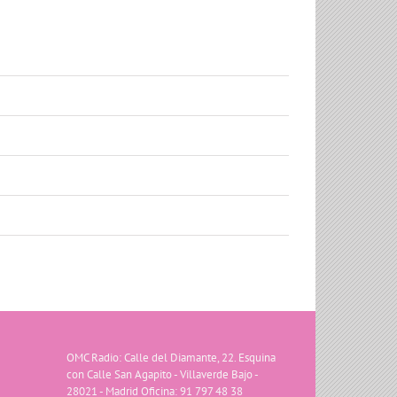
OMC Radio: Calle del Diamante, 22. Esquina
con Calle San Agapito - Villaverde Bajo -
28021 - Madrid Oficina: 91 797 48 38