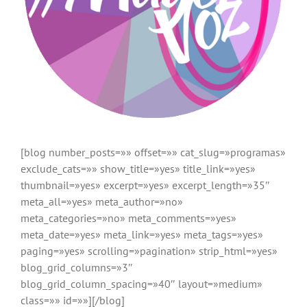
[blog number_posts=»» offset=»» cat_slug=»programas»
exclude_cats=»» show_title=»yes» title_link=»yes»
thumbnail=»yes» excerpt=»yes» excerpt_length=»35″
meta_all=»yes» meta_author=»no»
meta_categories=»no» meta_comments=»yes»
meta_date=»yes» meta_link=»yes» meta_tags=»yes»
paging=»yes» scrolling=»pagination» strip_html=»yes»
blog_grid_columns=»3″
blog_grid_column_spacing=»40″ layout=»medium»
class=»» id=»»][/blog]