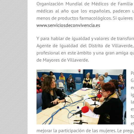
Organización Mundial de Médicos de Familia q
médicas al año que los españoles, padecen
menos de productos farmacológicos. Si quieres s
www.serviciosdeconvivencia.es
Y para hablar de igualdad y valores de transfo
Agente de Igualdad del Distrito de Villaverd
profesional en este ámbito y una gran amiga q
de Mayores de Villaverde.
P
G
e
i
l
e
t
e
mejorar la participación de las mujeres. Le pr