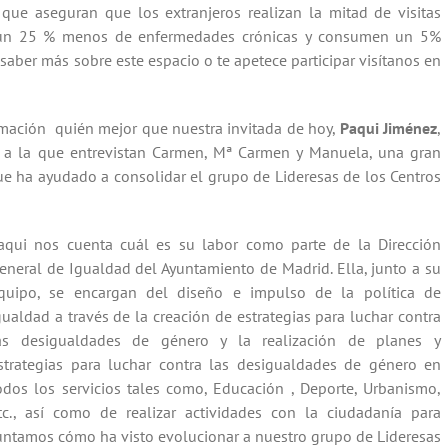
ue aseguran que los extranjeros realizan la mitad de visitas
 un 25 % menos de enfermedades crónicas y consumen un 5%
aber más sobre este espacio o te apetece participar visítanos en
rmación quién mejor que nuestra invitada de hoy,
Paqui Jiménez
,
e, a la que entrevistan Carmen, Mª Carmen y Manuela, una gran
ue ha ayudado a consolidar el grupo de Lideresas de los Centros
aqui nos cuenta cuál es su labor como parte de la Dirección
eneral de Igualdad del Ayuntamiento de Madrid. Ella, junto a su
quipo, se encargan del diseño e impulso de la política de
gualdad a través de la creación de estrategias para luchar contra
as desigualdades de género y la realización de planes y
strategias para luchar contra las desigualdades de género en
odos los servicios tales como, Educación , Deporte, Urbanismo,
tc., así como de realizar actividades con la ciudadanía para
eguntamos cómo ha visto evolucionar a nuestro grupo de Lideresas