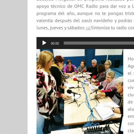
apoyo técnico de OMC Radio para dar voz a las
programa del año, aunque no te pongas trist
valentía después del oasis navideño y podrá
lunes, jueves y sábados. ¡¡¡Sintoniza tu radio co
Reproductor
00:00
de
audio
Hoy
Ag
el
cue
vi
ci
de
al
em
co
cl