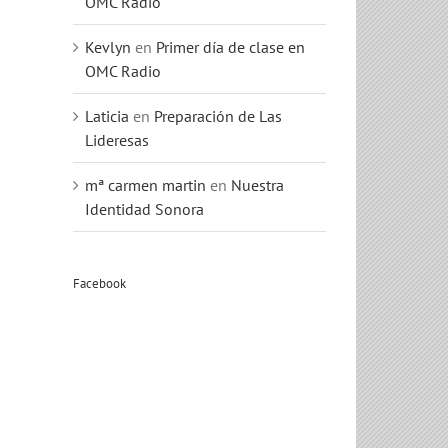
OMC Radio
Kevlyn
en
Primer día de clase en
OMC Radio
Laticia
en
Preparación de Las
Lideresas
mª carmen martin
en
Nuestra
Identidad Sonora
jo
Facebook