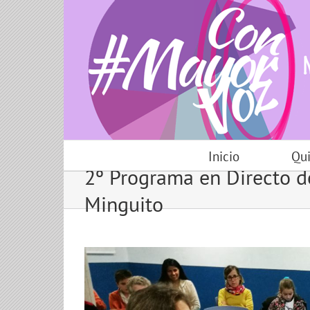
Skip
to
content
Inicio
Qu
2º Programa en Directo
Minguito
View
Larger
Image