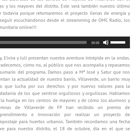
 y los mayores del distrito. Este será también nuestro último
e todavía porque retomaremos el proyecto llenas de energía y
s seguir escuchándonos desde el streamming de OMC Radio, los
munitaria online!!!
Utiliza
00:00
las
teclas
, Elvira y Juli presentan nuestra aventura intrépida en la ondas.
de
radecemos, cómo no, al público que nos acompaña y repasamos
flecha
 sumario del programa. Damos paso a Mª José y Satur que nos
arriba/aba
ntan la actualidad de nuestro barrio, Villaverde, un barrio muy
para
vo que lucha por sus derechos y por nuevos valores para la
aumentar
udadanía de los que sentirse orgullosos y orgullosas. Hablamos
o
 la huelga en los centros de mayores y de cómo los alumnos y
disminuir
umnas de Villaverde de FP han recibido un premio de
el
prendimiento e innovación por realizar un proyecto de
volumen.
mpostaje para huertos urbanos. También recordamos una fecha
ave para nuestro distrito, el 18 de octubre, día en el que se