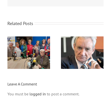
Related Posts
:
Con Mayor Voz:
Con Mayor Voz:
Luis del Olmo
Teatro
Leave A Comment
You must be
logged in
to post a comment.