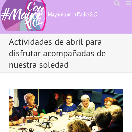
Skip
to
content
Actividades de abril para
disfrutar acompañadas de
nuestra soledad
View
Larger
Image