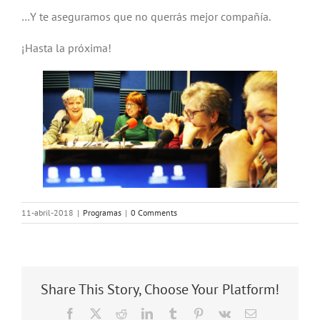
…Y te aseguramos que no querrás mejor compañía.
¡Hasta la próxima!
11-abril-2018
|
Programas
|
0 Comments
Share This Story, Choose Your Platform!
Facebook
X
Reddit
LinkedIn
Tumblr
Pinterest
Vk
Email