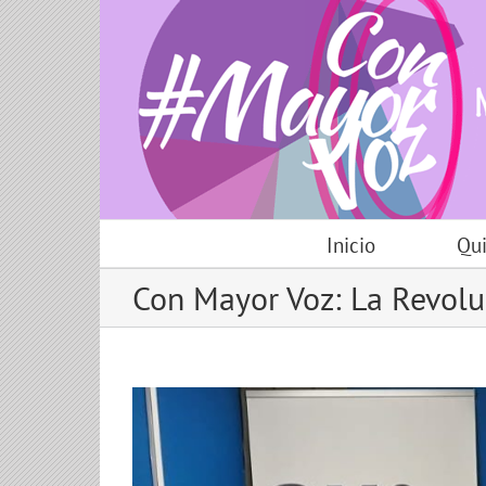
Skip
to
content
Inicio
Qu
Con Mayor Voz: La Revolu
View
Larger
Image