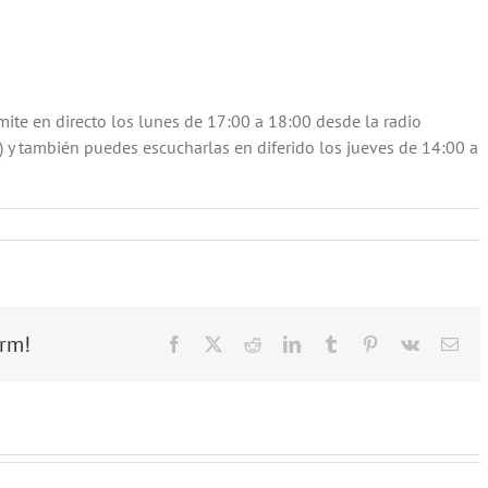
mite en directo los lunes de 17:00 a 18:00 desde la radio
 y también puedes escucharlas en diferido los jueves de 14:00 a
orm!
Facebook
X
Reddit
LinkedIn
Tumblr
Pinterest
Vk
Ema