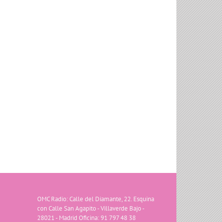
Con Mayor Voz: Violencia de Género
con Nieves Aguera
OMC Radio: Calle del Diamante, 22. Esquina
con Calle San Agapito - Villaverde Bajo -
28021 - Madrid Oficina: 91 797 48 38