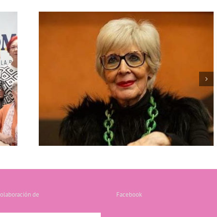
Con Mayor Voz: Post 25N /Día
asco
contra el maltrato de género
colaboración de
Facebook