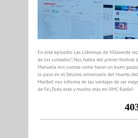
En este episodio Las Lideresas de Villaverde r
de los cuidados”. Nos habla del primer festival
Manuela nos cuenta como hacer un buen gazpach
lo paso en el Décimo aniversario del Huerto del
Maribel nos informa de las ventajas de ser ma
de Fé.¡Todo esto y mucho más en OMC Radio!