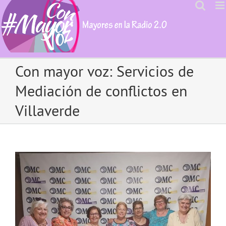
Skip
to
content
Con mayor voz: Servicios de
Mediación de conflictos en
Villaverde
View
Larger
Image