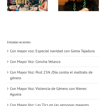
contra el
Concha Velasco
maltrato de
a
género
Entradas recientes
Con mayor voz: Especial navidad con Gema Tajadura
Con Mayor Voz: Concha Velasco
Con Mayor Voz: Post 25N /Día contra el maltrato de
género
Con Mayor Voz: Violencia de Género con Nieves
Aguera
Con Mayor Voz: Las Tics en las personas mayores