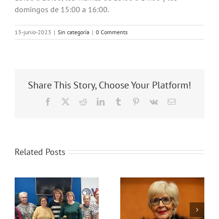
domingos de 15:00 a 16:00.
13-junio-2023
|
Sin categoría
|
0 Comments
Share This Story, Choose Your Platform!
Facebook
X
Reddit
LinkedIn
Tumblr
Pinterest
Vk
Email
Related Posts
Con Mayor Voz:
:
Post 25N /Día
Con Mayor Voz: