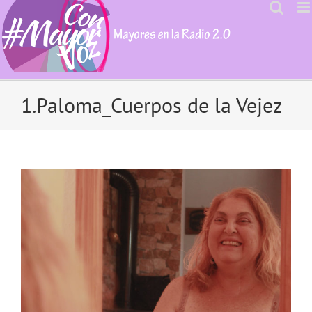
Skip
to
content
1.Paloma_Cuerpos de la Vejez
View
Larger
Image