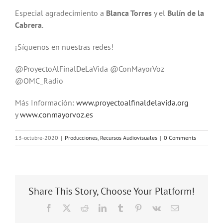
Especial agradecimiento a
Blanca Torres
y el
Bulín de la
Cabrera
.
¡Síguenos en nuestras redes!
@ProyectoAlFinalDeLaVida @ConMayorVoz
@OMC_Radio
Más Información:
www.proyectoalfinaldelavida.org
y
www.conmayorvoz.es
13-octubre-2020
|
Producciones
,
Recursos Audiovisuales
|
0 Comments
Share This Story, Choose Your Platform!
Facebook
X
Reddit
LinkedIn
Tumblr
Pinterest
Vk
Email