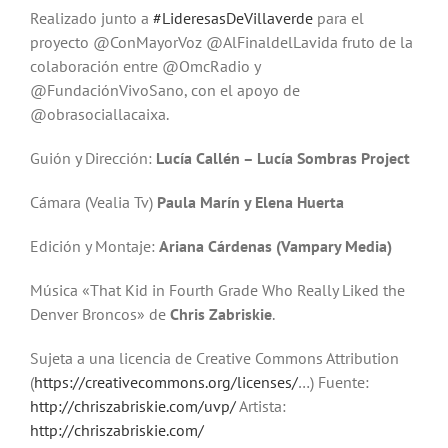
Realizado junto a
#LideresasDeVillaverde
para el
proyecto @ConMayorVoz @AlFinaldelLavida fruto de la
colaboración entre @OmcRadio y
@FundaciónVivoSano, con el apoyo de
@obrasociallacaixa.
Guión y Dirección:
Lucía Callén – Lucía Sombras Project
Cámara (Vealia Tv)
Paula Marín y Elena Huerta
Edición y Montaje:
Ariana Cárdenas (Vampary Media)
Música «That Kid in Fourth Grade Who Really Liked the
Denver Broncos» de
Chris Zabriskie
.
Sujeta a una licencia de Creative Commons Attribution
(
https://creativecommons.org/licenses/
…) Fuente:
http://chriszabriskie.com/uvp/
Artista:
http://chriszabriskie.com/