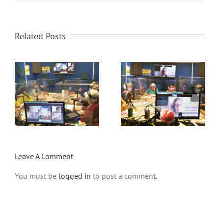
Related Posts
P19T5-El
problema
P17T5- El fin
o
sanitario en
de los Foros
Madrid con
Locales
Javier Padilla
Leave A Comment
You must be
logged in
to post a comment.