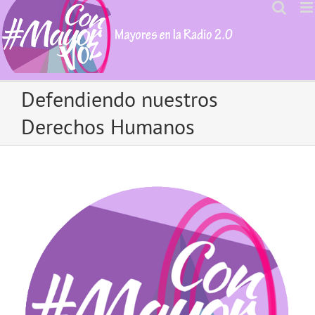
Skip
to
content
Defendiendo nuestros
Derechos Humanos
View
Larger
Image