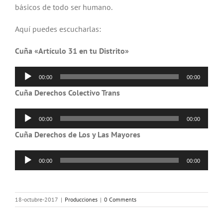
básicos de todo ser humano.
Aquí puedes escucharlas:
Cuña «Artículo 31 en tu Distrito»
Reproductor
00:00
00:00
de
Cuña Derechos Colectivo Trans
audio
Reproductor
00:00
00:00
de
Cuña Derechos de Los y Las Mayores
audio
Reproductor
00:00
00:00
de
audio
18-octubre-2017
|
Producciones
|
0 Comments