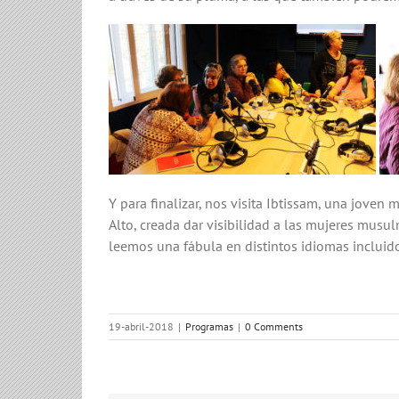
Y para finalizar, nos visita Ibtissam, una jove
Alto, creada dar visibilidad a las mujeres musu
leemos una fábula en distintos idiomas incluido
19-abril-2018
|
Programas
|
0 Comments