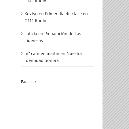
OMC Radio
Kevlyn
en
Primer día de clase en
OMC Radio
Laticia
en
Preparación de Las
jo
Lideresas
mª carmen martin
en
Nuestra
Identidad Sonora
Facebook