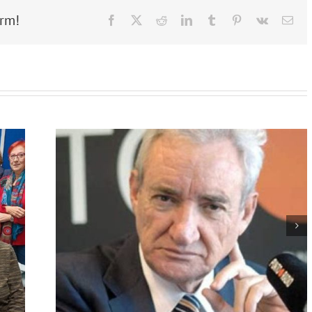
orm!
Facebook
X
Reddit
LinkedIn
Tumblr
Pinterest
Vk
Ema
lmo
Con Mayor Voz: Teatro