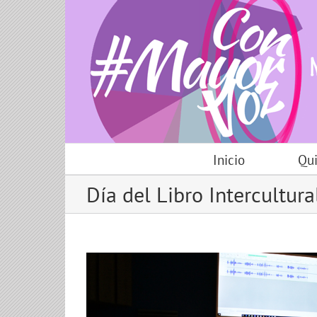
Skip
to
content
Inicio
Qu
Día del Libro Intercultura
View
Larger
Image