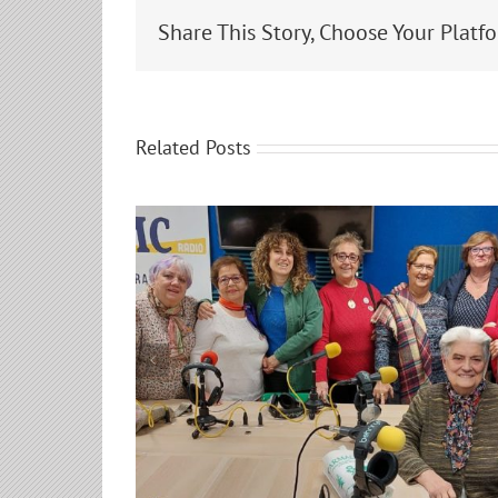
Share This Story, Choose Your Platf
Related Posts
problemas
Con Mayor Voz: Luis del O
locales!