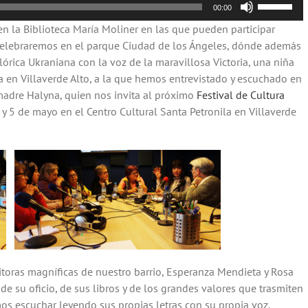
Utiliza
00:00
las
en la Biblioteca María Moliner en las que pueden participar
teclas
 celebraremos en el parque Ciudad de los Ángeles, dónde además
de
rica Ukraniana con la voz de la maravillosa Victoria, una niña
flecha
a en Villaverde Alto, a la que hemos entrevistado y escuchado en
arriba/aba
adre Halyna, quien nos invita al próximo
Festival de Cultura
para
y 5 de mayo en el Centro Cultural Santa Petronila en Villaverde
aumentar
o
disminuir
el
volumen.
toras magníficas de nuestro barrio, Esperanza Mendieta y Rosa
e su oficio, de sus libros y de los grandes valores que trasmiten
os escuchar leyendo sus propias letras con su propia voz.