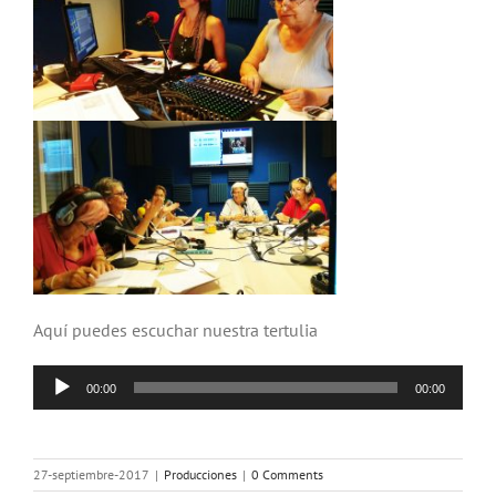
Aquí puedes escuchar nuestra tertulia
Reproductor
00:00
00:00
de
audio
27-septiembre-2017
|
Producciones
|
0 Comments