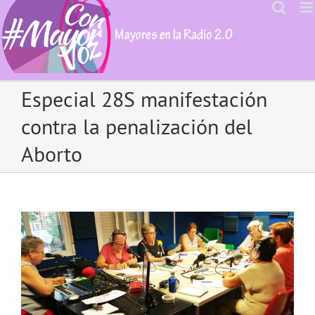
Skip
to
content
Especial 28S manifestación
contra la penalización del
Aborto
View
Larger
Image