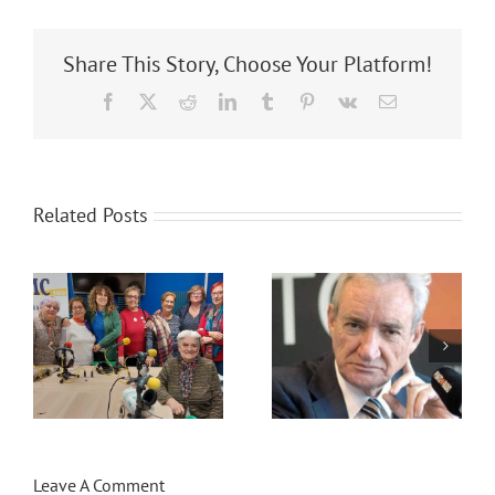
Share This Story, Choose Your Platform!
Facebook
X
Reddit
LinkedIn
Tumblr
Pinterest
Vk
Email
Related Posts
:
Con Mayor Voz:
Con Mayor Voz:
Luis del Olmo
Teatro
Leave A Comment