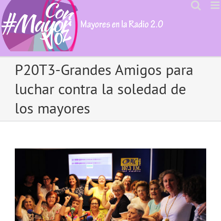
Skip
to
content
P20T3-Grandes Amigos para
luchar contra la soledad de
los mayores
View
Larger
Image